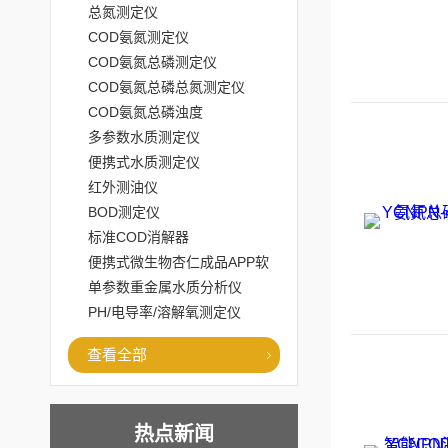
总氮测定仪
COD氨氮测定仪
COD氨氮总磷测定仪
COD氨氮总磷总氮测定仪
COD氨氮总磷浊度
多参数水质测定仪
便携式水质测定仪
红外测油仪
BOD测定仪
标准COD消解器
便携式微生物杏仁成品APP软
件直播大全
单参数重金属水质分析仪
PH/电导率/溶解氧测定仪
查看全部
热点新闻