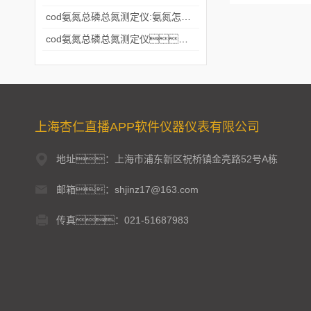
cod氨氮总磷总氮测定仪:氨氮怎么消除？
cod氨氮总磷总氮测定仪：什么是杏仁直播官网？
上海杏仁直播APP软件仪器仪表有限公司
地址：上海市浦东新区祝桥镇金亮路52号A栋
邮箱：shjinz17@163.com
传真：021-51687983