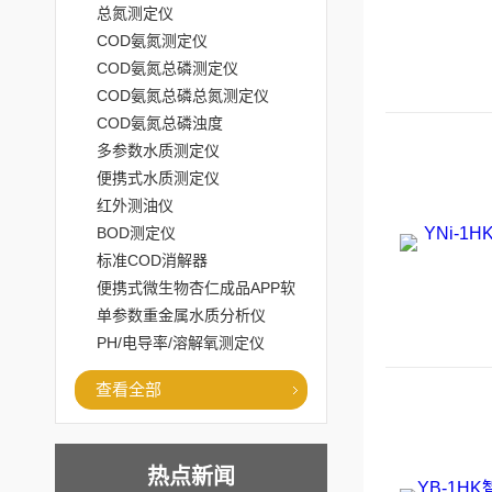
总氮测定仪
COD氨氮测定仪
COD氨氮总磷测定仪
COD氨氮总磷总氮测定仪
COD氨氮总磷浊度
多参数水质测定仪
便携式水质测定仪
红外测油仪
BOD测定仪
标准COD消解器
便携式微生物杏仁成品APP软
件直播大全
单参数重金属水质分析仪
PH/电导率/溶解氧测定仪
查看全部
热点新闻